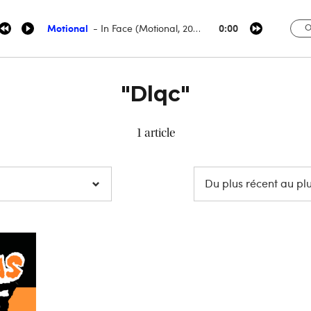
Motional
0:00
O
In Face (Motional, 2013)
"Dlqc"
1 article
Du plus récent au pl