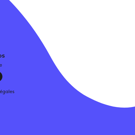
os
e
légales