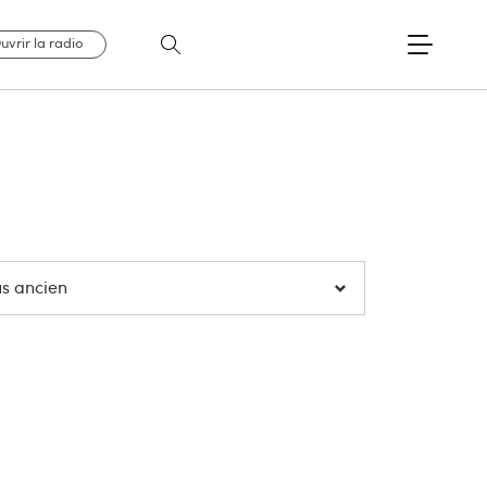
uvrir la radio
us ancien