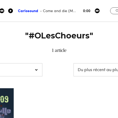
Carlosound
0:00
O
Come and die (My topless trauma, 2007)
"#OLesChoeurs"
1 article
Du plus récent au pl