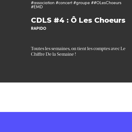
#association
#concert
#groupe
##OLesChoeurs
#EMD
CDLS #4 : Ô Les Choeurs
RAPIDO
Toutes les semaines, on tient les comptes avec Le
Chiffre De la Semaine !