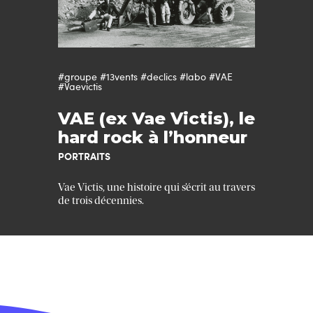
#groupe
#13vents
#declics
#labo
#VAE
#Vaevictis
VAE (ex Vae Victis), le
hard rock à l’honneur
PORTRAITS
Vae Victis, une histoire qui s’écrit au travers
de trois décennies.