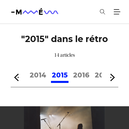
"2015" dans le rétro
14 articles
2
2013
2014
2015
2016
2017
201